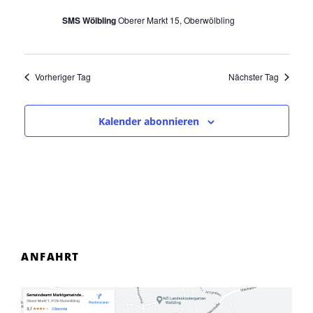
2
a
SMS Wölbling
Oberer Markt 15, Oberwölbling
5
v
i
g
Vorheriger Tag
Nächster Tag
a
t
Kalender abonnieren
i
o
n
ANFAHRT