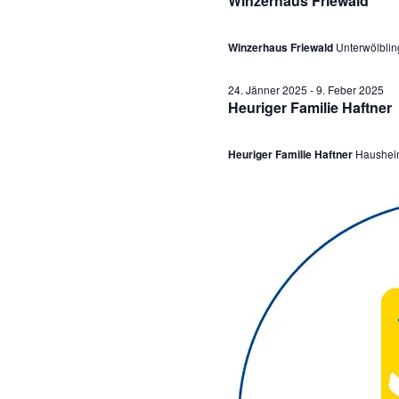
Winzerhaus Friewald
a
u
m
Winzerhaus Friewald
Unterwölblin
n
w
s
24. Jänner 2025
-
9. Feber 2025
ä
Heuriger Familie Haftner
h
t
l
Heuriger Familie Haftner
Haushei
a
e
l
n
.
t
u
n
g
e