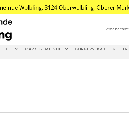
einde Wölbling, 3124 Oberwölbling, Oberer Mark
Gemeindeamt |
TUELL
MARKTGEMEINDE
BÜRGERSERVICE
FR