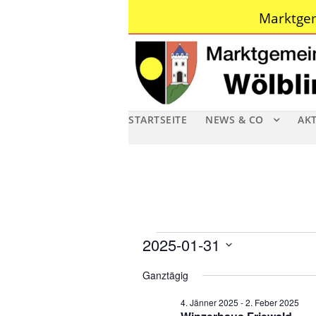
Marktgem
STARTSEITE
NEWS & CO
AK
V
2025-01-31
D
e
Ganztägig
a
r
4. Jänner 2025
-
2. Feber 2025
t