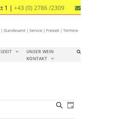
t 1 |
+43 (0) 2786 /2309
 Standesamt | Service | Freizeit | Termine
EIZEIT
UNSER WEIN
KONTAKT
V
V
S
T
u
e
e
a
c
g
r
r
h
a
e