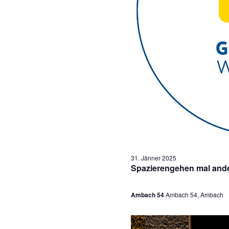
n
f
o
r
3
1
.
31. Jänner 2025
J
Spazierengehen mal and
ä
Ambach 54
Ambach 54, Ambach
n