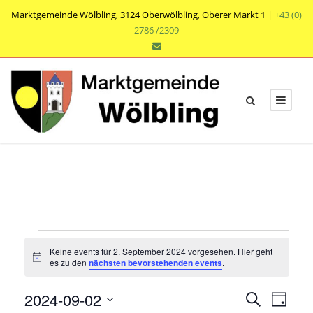
Marktgemeinde Wölbling, 3124 Oberwölbling, Oberer Markt 1 |
+43 (0)
2786 /2309
V
Keine events für 2. September 2024 vorgesehen. Hier geht
e
N
es zu den
nächsten bevorstehenden events
.
o
t
r
V
V
2024-09-02
i
S
T
c