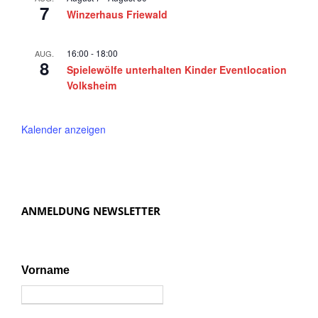
r
n
7
Winzerhaus Friewald
2
,
N
0
16:00
-
18:00
AUG.
8
a
Spielewölfe unterhalten Kinder Eventlocation
2
Volksheim
v
4
i
Kalender anzeigen
g
a
t
i
ANMELDUNG NEWSLETTER
o
n
Vorname