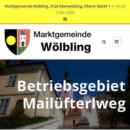
Marktgemeinde Wölbling, 3124 Oberwölbling, Oberer Markt 1 |
+43 (0)
2786 /2309
Betriebsgebiet
Mailüfterlweg