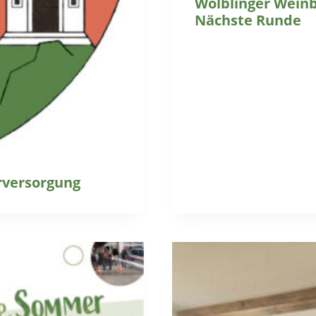
Wölblinger Weinbl
Nächste Runde
rversorgung