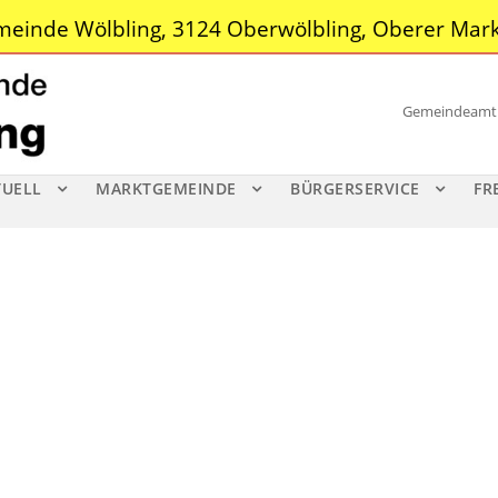
einde Wölbling, 3124 Oberwölbling, Oberer Mark
Gemeindeamt |
TUELL
MARKTGEMEINDE
BÜRGERSERVICE
FR