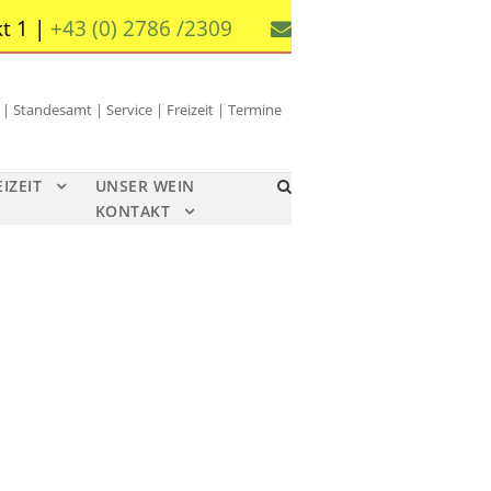
t 1 |
+43 (0) 2786 /2309
 Standesamt | Service | Freizeit | Termine
EIZEIT
UNSER WEIN
KONTAKT