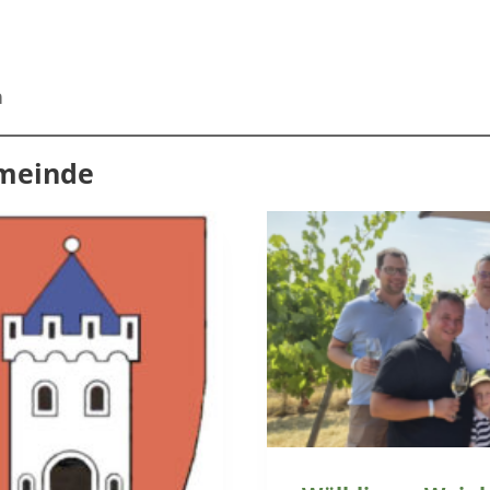
n
emeinde