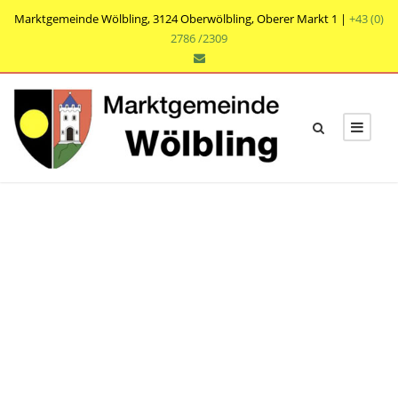
Marktgemeinde Wölbling, 3124 Oberwölbling, Oberer Markt 1 |
+43 (0)
2786 /2309