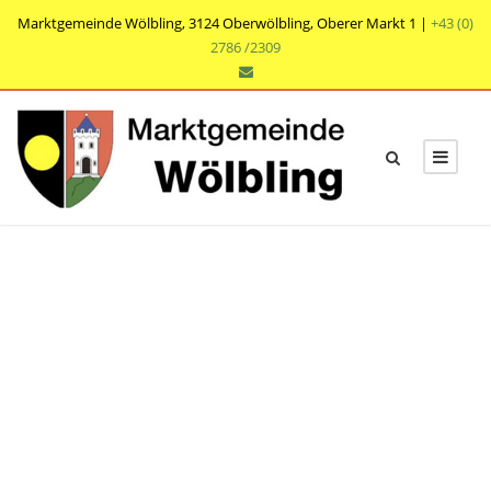
Marktgemeinde Wölbling, 3124 Oberwölbling, Oberer Markt 1 |
+43 (0)
2786 /2309