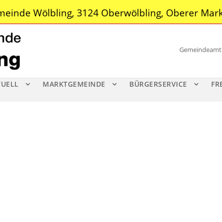
einde Wölbling, 3124 Oberwölbling, Oberer Mark
Gemeindeamt |
TUELL
MARKTGEMEINDE
BÜRGERSERVICE
FR