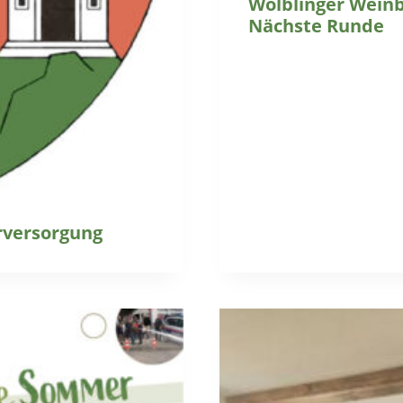
Wölblinger Weinbl
Nächste Runde
rversorgung