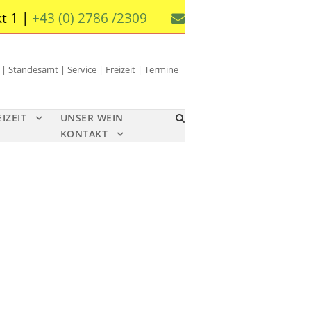
t 1 |
+43 (0) 2786 /2309
 Standesamt | Service | Freizeit | Termine
EIZEIT
UNSER WEIN
KONTAKT