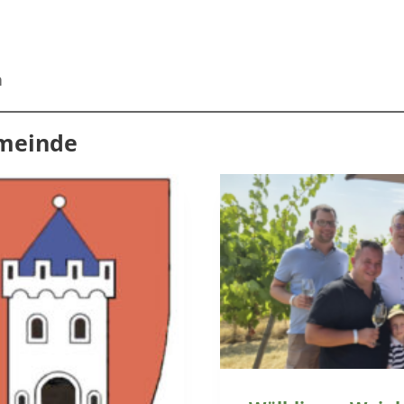
n
emeinde