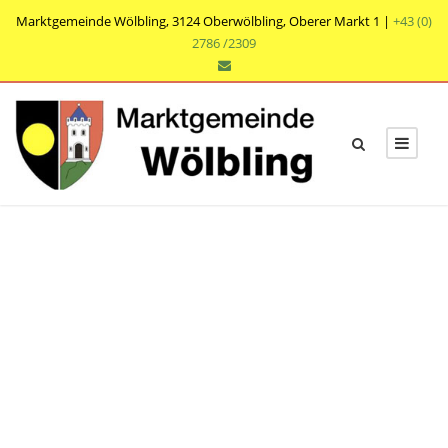
Marktgemeinde Wölbling, 3124 Oberwölbling, Oberer Markt 1 |
+43 (0)
2786 /2309