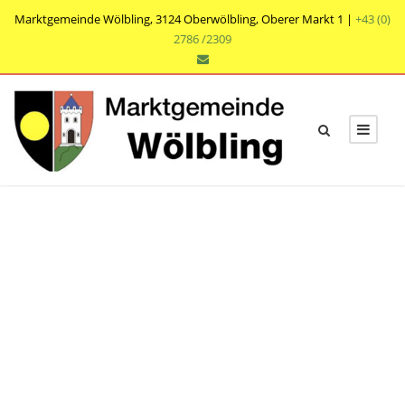
Marktgemeinde Wölbling, 3124 Oberwölbling, Oberer Markt 1 |
+43 (0)
2786 /2309