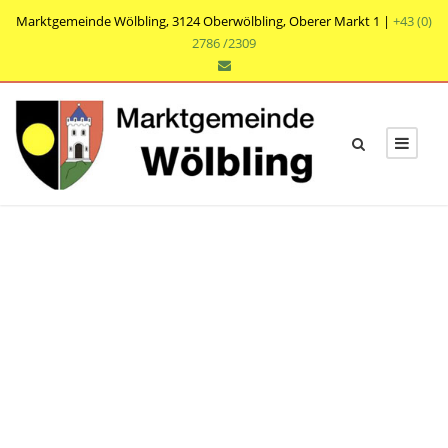
Marktgemeinde Wölbling, 3124 Oberwölbling, Oberer Markt 1 |
+43 (0)
2786 /2309