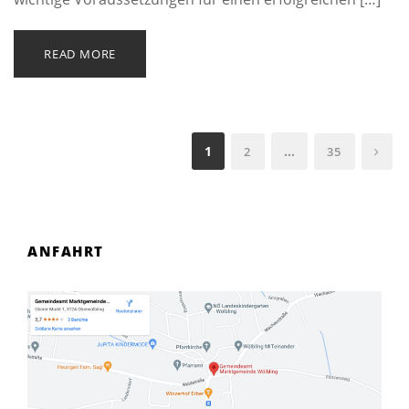
READ MORE
1
…
2
35
ANFAHRT