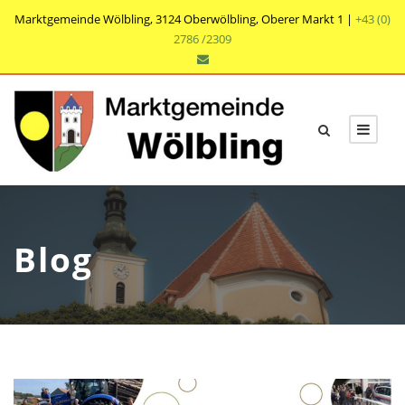
Marktgemeinde Wölbling, 3124 Oberwölbling, Oberer Markt 1 |
+43 (0)
2786 /2309
Blog