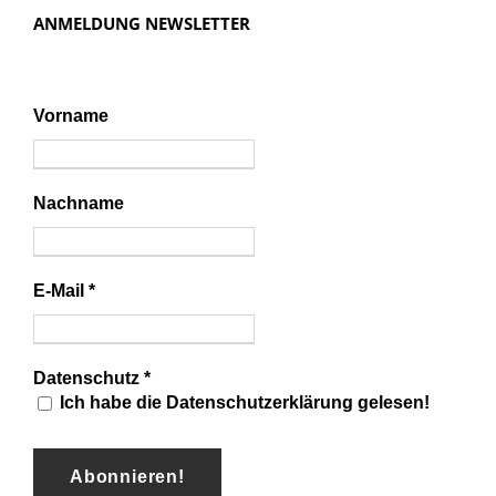
i
ANMELDUNG NEWSLETTER
g
a
t
Vorname
i
o
n
Nachname
E-Mail
*
Datenschutz
*
Ich habe die Datenschutzerklärung gelesen!