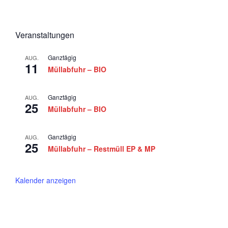
n
e
g
d
m
a
A
b
t
Veranstaltungen
n
i
e
Ganztägig
o
AUG.
s
r
11
Müllabfuhr – BIO
n
i
2
c
0
Ganztägig
AUG.
25
h
Müllabfuhr – BIO
2
t
5
Ganztägig
e
AUG.
25
Müllabfuhr – Restmüll EP & MP
n
,
Kalender anzeigen
N
a
v