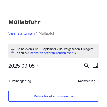
Müllabfuhr
Veranstaltungen
Müllabfuhr
V
Keine events für 8. September 2025 vorgesehen. Hier geht
e
N
es zu den
nächsten bevorstehenden events
.
o
r
t
V
V
2025-09-08
i
a
S
T
c
e
u
e
e
D
n
a
r
c
r
g
a
s
h
a
Vorheriger Tag
Nächster Tag
t
a
e
t
n
u
n
s
a
Kalender abonnieren
m
t
s
l
a
w