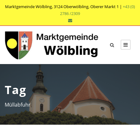
Marktgemeinde Wölbling, 3124 Oberwölbling, Oberer Markt 1 |
+43 (0)
2786 /2309
Tag
Müllabfuhr