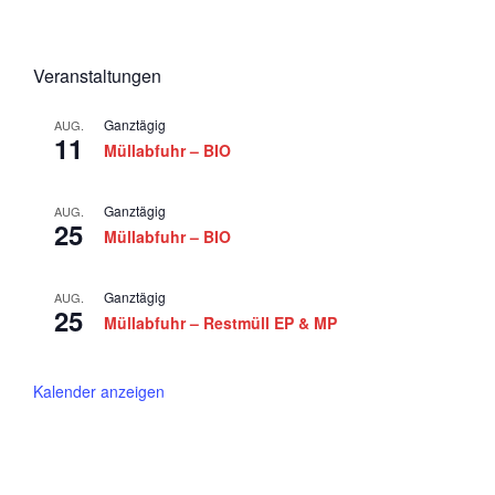
n
t
g
d
e
a
A
m
t
Veranstaltungen
n
i
b
Ganztägig
o
AUG.
s
e
11
Müllabfuhr – BIO
n
i
r
c
2
Ganztägig
AUG.
25
h
Müllabfuhr – BIO
0
t
2
Ganztägig
e
AUG.
5
25
Müllabfuhr – Restmüll EP & MP
n
,
Kalender anzeigen
N
a
v