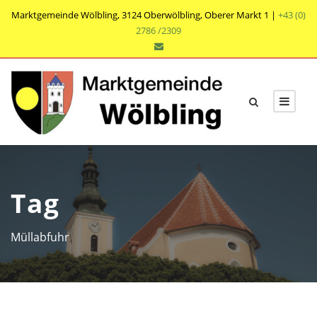
Marktgemeinde Wölbling, 3124 Oberwölbling, Oberer Markt 1 |
+43 (0)
2786 /2309
Tag
Müllabfuhr