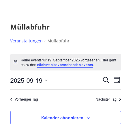
Müllabfuhr
Veranstaltungen
Müllabfuhr
V
Keine events für 19. September 2025 vorgesehen. Hier geht
e
N
es zu den
nächsten bevorstehenden events
.
o
r
t
V
V
2025-09-19
i
a
S
T
c
e
u
e
e
D
n
a
r
c
r
g
a
s
h
a
Vorheriger Tag
Nächster Tag
t
a
e
t
n
u
n
s
a
Kalender abonnieren
m
t
s
l
a
w