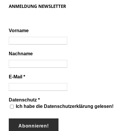
i
ANMELDUNG NEWSLETTER
g
a
t
Vorname
i
o
n
Nachname
E-Mail
*
Datenschutz
*
Ich habe die Datenschutzerklärung gelesen!