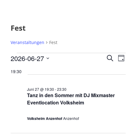
Fest
Veranstaltungen
Fest
V
V
V
2026-06-27
S
T
e
e
u
e
D
a
r
c
19:30
r
r
g
a
h
a
a
t
a
e
n
Juni 27 @ 19:30
-
23:30
u
n
n
s
Tanz in den Sommer mit DJ Mixmaster
m
t
s
s
Eventlocation Volksheim
a
w
t
t
l
ä
Volksheim Anzenhof
Anzenhof
a
a
t
h
l
l
u
l