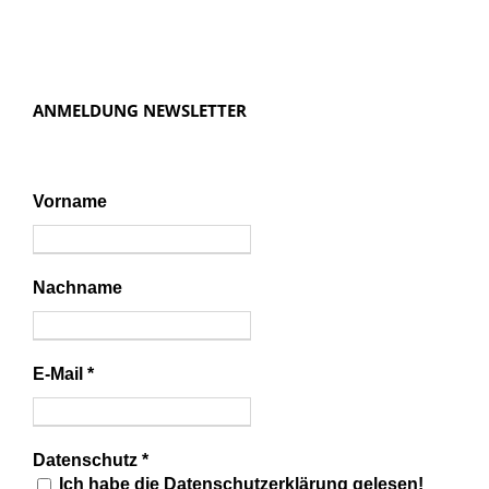
t
i
o
n
ANMELDUNG NEWSLETTER
Vorname
Nachname
E-Mail
*
Datenschutz
*
Ich habe die Datenschutzerklärung gelesen!