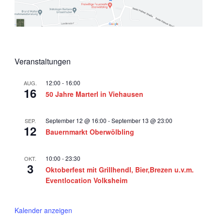
i
n
i
o
2
s
n
0
i
2
c
Veranstaltungen
6
h
t
12:00
-
16:00
AUG.
16
e
50 Jahre Marterl in Viehausen
n
,
September 12 @ 16:00
-
September 13 @ 23:00
SEP.
12
Bauernmarkt Oberwölbling
N
a
10:00
-
23:30
OKT.
v
3
Oktoberfest mit Grillhendl, Bier,Brezen u.v.m.
i
Eventlocation Volksheim
g
a
Kalender anzeigen