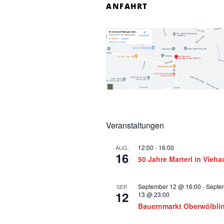
ANFAHRT
t
a
l
t
u
n
g
Veranstaltungen
e
12:00
-
16:00
AUG.
n
16
50 Jahre Marterl in Vieh
September 12 @ 16:00
-
Septe
SEP.
12
13 @ 23:00
Bauernmarkt Oberwölbli