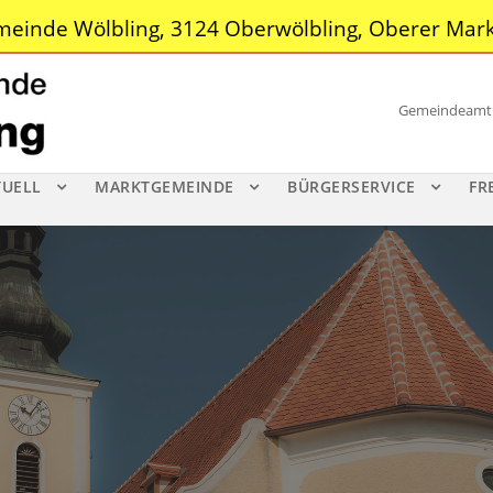
einde Wölbling, 3124 Oberwölbling, Oberer Mark
Gemeindeamt |
TUELL
MARKTGEMEINDE
BÜRGERSERVICE
FR