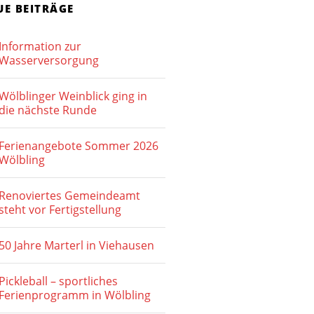
h
UE BEITRÄGE
-
e
N
Information zur
u
a
Wasserversorgung
v
n
Wölblinger Weinblick ging in
i
d
die nächste Runde
g
A
a
Ferienangebote Sommer 2026
n
Wölbling
t
s
i
Renoviertes Gemeindeamt
o
i
steht vor Fertigstellung
n
c
50 Jahre Marterl in Viehausen
h
Pickleball – sportliches
t
Ferienprogramm in Wölbling
e