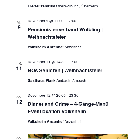
t
Freizeitzentrum
Oberwölbling, Österreich
i
Dezember 9 @ 11:00
-
17:00
o
MI.
9
Pensionistenverband Wölbling |
n
Weihnachtsfeier
Volksheim Anzenhof
Anzenhof
Dezember 11 @ 14:30
-
17:00
FR.
11
NÖs Senioren | Weihnachtsfeier
Gasthaus Plank
Ambach, Ambach
Dezember 12 @ 20:00
-
23:30
SA.
12
Dinner and Crime – 4-Gänge-Menü
Eventlocation Volksheim
Volksheim Anzenhof
Anzenhof
SA.