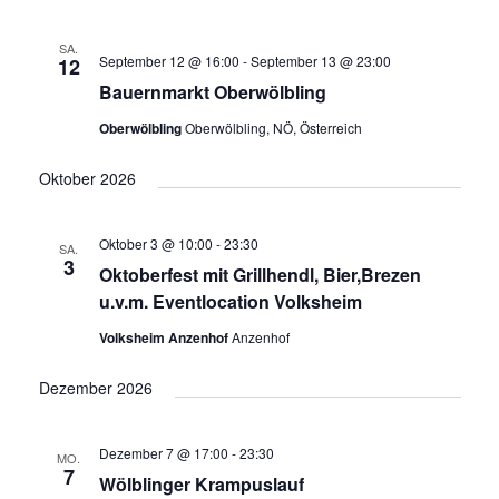
n
i
o
s
SA.
September 12 @ 16:00
-
September 13 @ 23:00
n
12
i
Bauernmarkt Oberwölbling
c
Oberwölbling
Oberwölbling, NÖ, Österreich
h
t
Oktober 2026
e
n
Oktober 3 @ 10:00
-
23:30
SA.
3
Oktoberfest mit Grillhendl, Bier,Brezen
,
u.v.m. Eventlocation Volksheim
N
Volksheim Anzenhof
Anzenhof
a
v
Dezember 2026
i
g
Dezember 7 @ 17:00
-
23:30
MO.
7
a
Wölblinger Krampuslauf