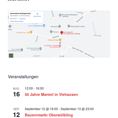
n
t
g
d
a
u
A
t
n
n
i
g
o
s
e
n
i
n
c
h
t
e
Veranstaltungen
n
,
12:00
-
16:00
AUG.
16
50 Jahre Marterl in Viehausen
N
a
September 12 @ 16:00
-
September 13 @ 23:00
SEP.
v
12
Bauernmarkt Oberwölbling