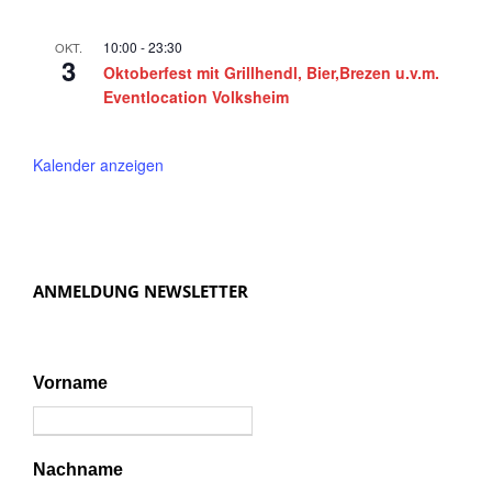
i
g
10:00
-
23:30
OKT.
3
a
Oktoberfest mit Grillhendl, Bier,Brezen u.v.m.
Eventlocation Volksheim
t
i
Kalender anzeigen
o
n
ANMELDUNG NEWSLETTER
Vorname
Nachname