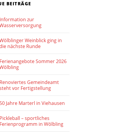
h
UE BEITRÄGE
-
e
N
Information zur
u
a
Wasserversorgung
v
n
Wölblinger Weinblick ging in
i
d
die nächste Runde
g
A
a
Ferienangebote Sommer 2026
n
Wölbling
t
s
i
Renoviertes Gemeindeamt
o
i
steht vor Fertigstellung
n
c
50 Jahre Marterl in Viehausen
h
Pickleball – sportliches
t
Ferienprogramm in Wölbling
e