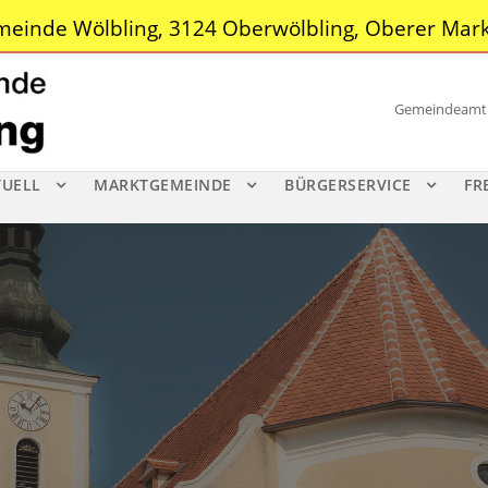
einde Wölbling, 3124 Oberwölbling, Oberer Mark
Gemeindeamt |
TUELL
MARKTGEMEINDE
BÜRGERSERVICE
FR