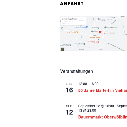
ANFAHRT
t
a
l
t
u
n
g
Veranstaltungen
e
12:00
-
16:00
AUG.
n
16
50 Jahre Marterl in Vieh
September 12 @ 16:00
-
Septe
SEP.
12
13 @ 23:00
Bauernmarkt Oberwölbli