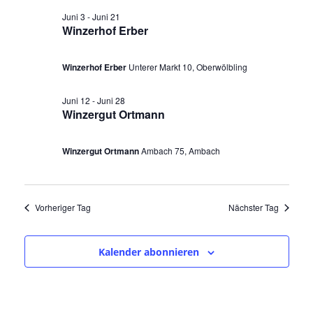
a
u
n
s
Juni 3
-
Juni 21
n
m
t
s
Winzerhof Erber
a
w
s
t
l
ä
Winzerhof Erber
Unterer Markt 10, Oberwölbling
a
t
t
h
l
u
a
l
Juni 12
-
Juni 28
n
t
Winzergut Ortmann
e
l
g
u
n
A
t
Winzergut Ortmann
Ambach 75, Ambach
n
.
n
u
g
s
i
e
n
Vorheriger Tag
Nächster Tag
c
n
g
h
S
t
e
Kalender abonnieren
u
e
n
n
c
-
f
h
N