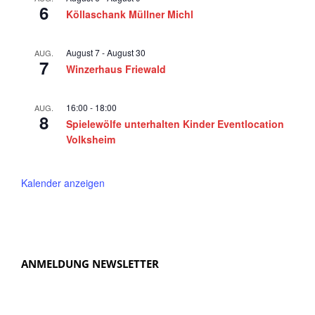
6
6
a
Köllaschank Müllner Michl
v
i
August 7
-
August 30
AUG.
7
Winzerhaus Friewald
g
a
16:00
-
18:00
AUG.
t
8
Spielewölfe unterhalten Kinder Eventlocation
i
Volksheim
o
n
Kalender anzeigen
ANMELDUNG NEWSLETTER