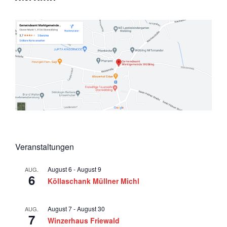
6
a
v
i
g
a
t
i
o
n
Veranstaltungen
August 6
-
August 9
AUG.
6
Köllaschank Müllner Michl
August 7
-
August 30
AUG.
7
Winzerhaus Friewald