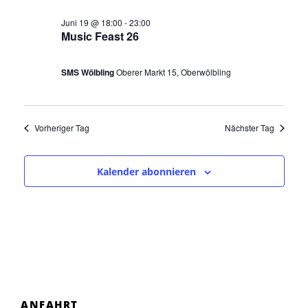
e
o
a
Juni 19 @ 18:00
-
23:00
u
v
Music Feast 26
r
i
n
1
g
d
SMS Wölbling
Oberer Markt 15, Oberwölbling
a
9
A
t
.
n
i
Vorheriger Tag
Nächster Tag
o
s
J
n
i
u
Kalender abonnieren
c
n
h
i
t
2
e
n
0
,
2
N
ANFAHRT