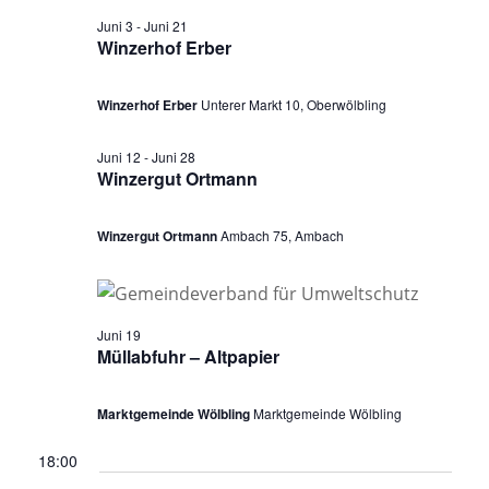
a
u
n
s
Juni 3
-
Juni 21
n
m
t
s
Winzerhof Erber
a
w
s
t
l
ä
Winzerhof Erber
Unterer Markt 10, Oberwölbling
a
t
t
h
l
u
a
l
Juni 12
-
Juni 28
n
t
Winzergut Ortmann
e
l
g
u
n
A
t
Winzergut Ortmann
Ambach 75, Ambach
n
.
n
u
g
s
i
e
n
c
Juni 19
n
g
h
Müllabfuhr – Altpapier
S
t
e
u
e
Marktgemeinde Wölbling
Marktgemeinde Wölbling
n
n
c
-
18:00
f
h
N