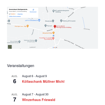
6
a
v
i
g
a
t
i
o
n
Veranstaltungen
August 6
-
August 9
AUG.
6
Köllaschank Müllner Michl
August 7
-
August 30
AUG.
7
Winzerhaus Friewald