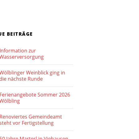
t
u
e
c
n
h
-
UE BEITRÄGE
e
N
Information zur
u
a
Wasserversorgung
v
n
i
Wölblinger Weinblick ging in
d
die nächste Runde
g
A
a
Ferienangebote Sommer 2026
n
t
Wölbling
s
i
o
Renoviertes Gemeindeamt
i
steht vor Fertigstellung
n
c
50 Jahre Marterl in Viehausen