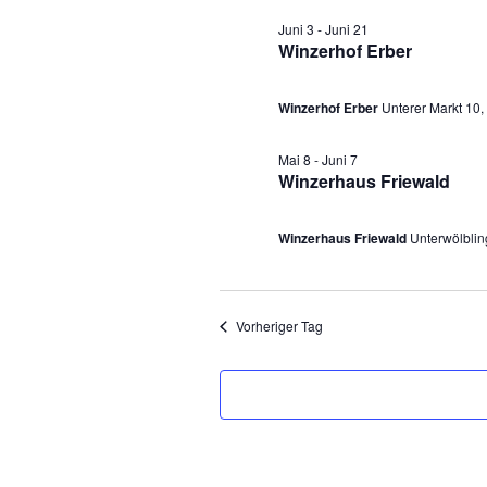
a
u
Juni 3
-
Juni 21
Winzerhof Erber
m
n
w
s
Winzerhof Erber
Unterer Markt 10,
ä
h
t
Mai 8
-
Juni 7
Winzerhaus Friewald
l
a
e
Winzerhaus Friewald
Unterwölblin
l
n
.
t
Vorheriger Tag
u
n
g
e