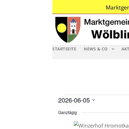
Marktgem
STARTSEITE
NEWS & CO
AK
V
2026-06-05
D
e
Ganztägig
a
r
t