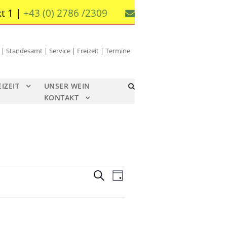
t 1 |
+43 (0) 2786 /2309
 Standesamt | Service | Freizeit | Termine
EIZEIT
UNSER WEIN
KONTAKT
V
V
S
T
u
e
e
a
c
g
r
r
h
a
e