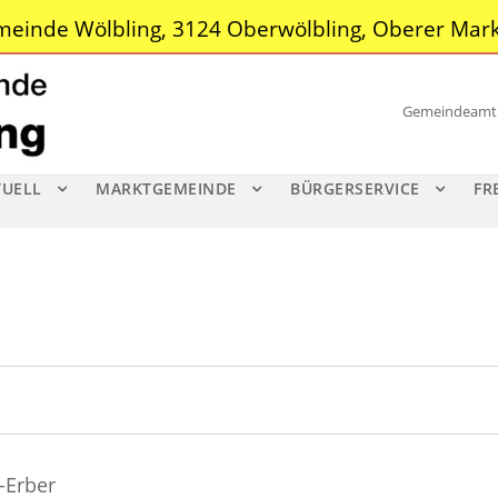
einde Wölbling, 3124 Oberwölbling, Oberer Mark
Gemeindeamt |
TUELL
MARKTGEMEINDE
BÜRGERSERVICE
FR