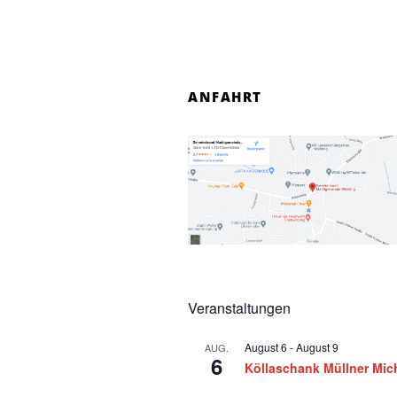
n
f
ANFAHRT
o
r
5
.
J
u
Veranstaltungen
n
August 6
-
August 9
AUG.
6
i
Köllaschank Müllner Mic