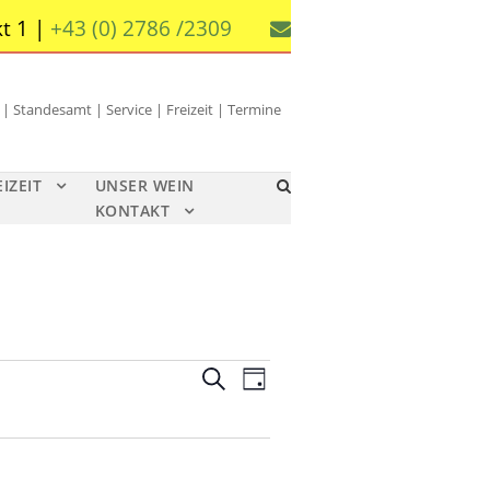
t 1 |
+43 (0) 2786 /2309
 Standesamt | Service | Freizeit | Termine
EIZEIT
UNSER WEIN
KONTAKT
V
V
S
T
u
e
e
a
c
g
r
r
h
a
e