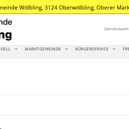
einde Wölbling, 3124 Oberwölbling, Oberer Mark
Gemeindeamt |
TUELL
MARKTGEMEINDE
BÜRGERSERVICE
FR