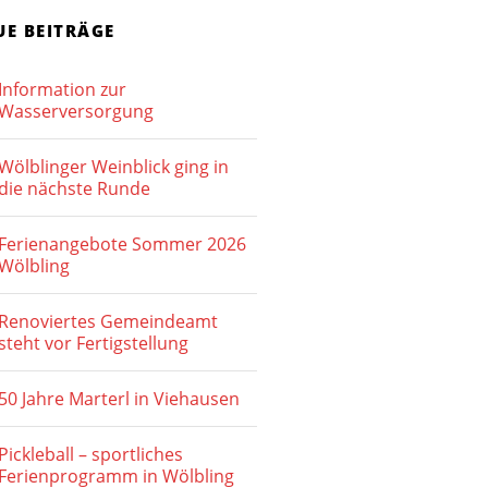
t
u
UE BEITRÄGE
e
c
n
Information zur
h
Wasserversorgung
-
e
N
Wölblinger Weinblick ging in
u
a
die nächste Runde
v
n
Ferienangebote Sommer 2026
i
d
Wölbling
g
A
a
Renoviertes Gemeindeamt
n
t
steht vor Fertigstellung
s
i
50 Jahre Marterl in Viehausen
o
i
n
c
Pickleball – sportliches
Ferienprogramm in Wölbling