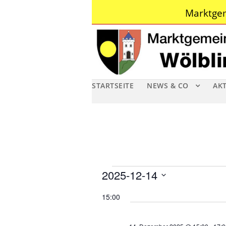
Marktgem
STARTSEITE
NEWS & CO
AK
V
2025-12-14
D
e
15:00
a
r
t