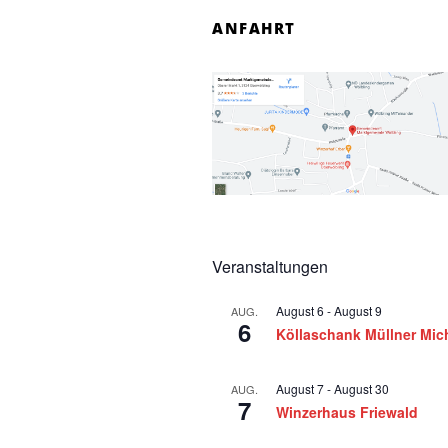
n
ANFAHRT
f
o
r
1
4
Veranstaltungen
.
August 6
-
August 9
AUG.
D
6
Köllaschank Müllner Mic
e
August 7
-
August 30
AUG.
7
z
Winzerhaus Friewald