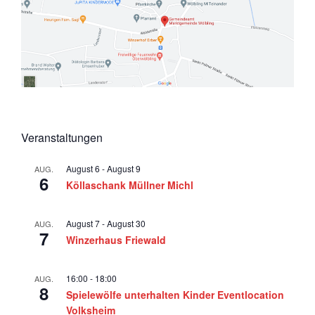
r
a
2
v
0
i
g
2
a
5
t
Veranstaltungen
i
o
August 6
-
August 9
AUG.
6
n
Köllaschank Müllner Michl
August 7
-
August 30
AUG.
7
Winzerhaus Friewald
16:00
-
18:00
AUG.
8
Spielewölfe unterhalten Kinder Eventlocation
Volksheim