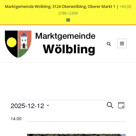
Marktgemeinde Wölbling, 3124 Oberwölbling, Oberer Markt 1 |
+43 (0)
2786 /2309
V
V
V
2025-12-12
S
T
e
u
e
e
D
a
r
c
14:00
r
g
a
r
h
a
t
a
e
n