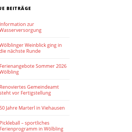
i
n
c
UE BEITRÄGE
S
h
Information zur
t
u
Wasserversorgung
e
c
n
Wölblinger Weinblick ging in
h
die nächste Runde
-
e
N
Ferienangebote Sommer 2026
u
a
Wölbling
v
n
Renoviertes Gemeindeamt
i
d
steht vor Fertigstellung
g
A
a
50 Jahre Marterl in Viehausen
n
t
Pickleball – sportliches
s
i
Ferienprogramm in Wölbling