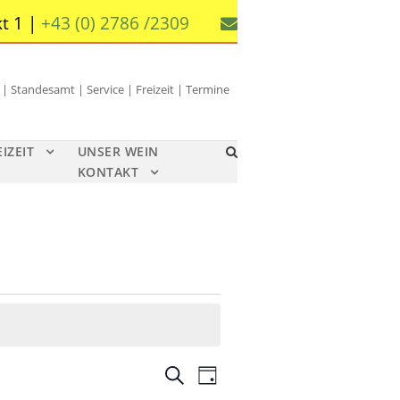
t 1 |
+43 (0) 2786 /2309
 Standesamt | Service | Freizeit | Termine
EIZEIT
UNSER WEIN
KONTAKT
V
V
S
T
u