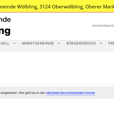
einde Wölbling, 3124 Oberwölbling, Oberer Mark
Gemeindeamt |
TUELL
MARKTGEMEINDE
BÜRGERSERVICE
FR
 vorgesehen. Hier geht es zu den
nächsten bevorstehenden events
.