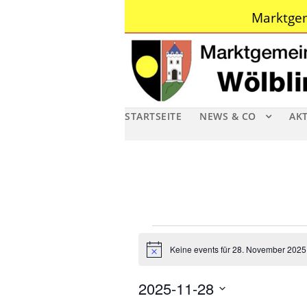
Marktgem
STARTSEITE
NEWS & CO
AK
V
Keine events für 28. November 2025
N
e
o
t
2025-11-28
i
r
c