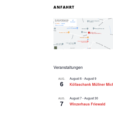
n
ANFAHRT
f
o
r
2
8
Veranstaltungen
.
August 6
-
August 9
AUG.
N
6
Köllaschank Müllner Mic
o
August 7
-
August 30
AUG.
7
v
Winzerhaus Friewald