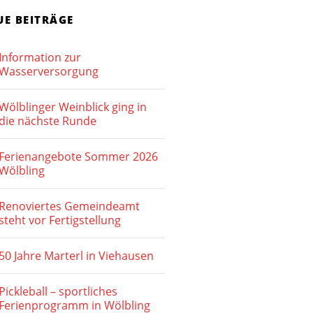
i
n
c
UE BEITRÄGE
S
h
Information zur
t
u
Wasserversorgung
e
c
n
Wölblinger Weinblick ging in
h
die nächste Runde
-
e
N
Ferienangebote Sommer 2026
u
a
Wölbling
v
n
Renoviertes Gemeindeamt
i
d
steht vor Fertigstellung
g
A
a
50 Jahre Marterl in Viehausen
n
t
Pickleball – sportliches
s
i
Ferienprogramm in Wölbling