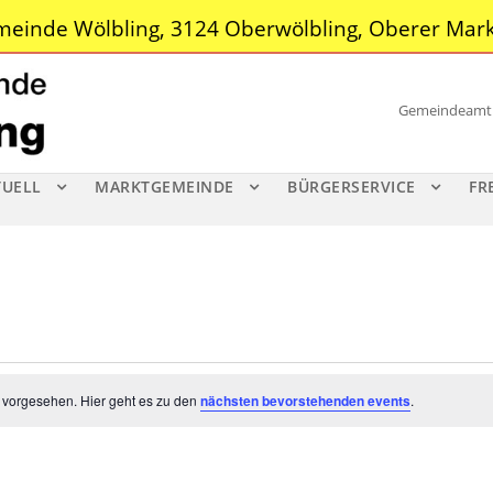
einde Wölbling, 3124 Oberwölbling, Oberer Mark
Gemeindeamt |
TUELL
MARKTGEMEINDE
BÜRGERSERVICE
FR
 vorgesehen. Hier geht es zu den
nächsten bevorstehenden events
.