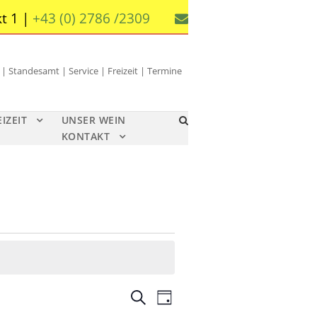
t 1 |
+43 (0) 2786 /2309
 Standesamt | Service | Freizeit | Termine
EIZEIT
UNSER WEIN
KONTAKT
V
V
S
T
u