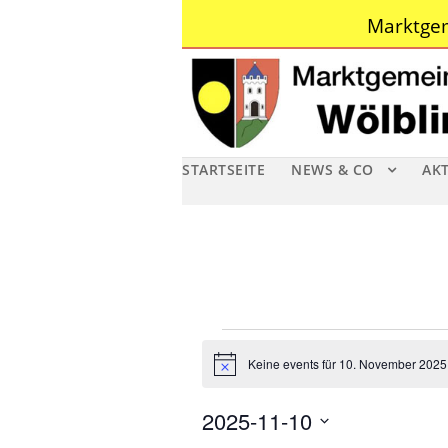
Marktgem
STARTSEITE
NEWS & CO
AK
V
Keine events für 10. November 2025
N
e
o
t
2025-11-10
i
r
c