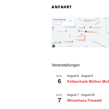
n
ANFAHRT
f
o
r
1
0
Veranstaltungen
.
August 6
-
August 9
AUG.
N
6
Köllaschank Müllner Mic
o
August 7
-
August 30
AUG.
7
v
Winzerhaus Friewald