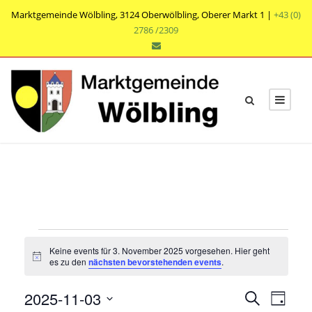
Marktgemeinde Wölbling, 3124 Oberwölbling, Oberer Markt 1 |
+43 (0)
2786 /2309
V
Keine events für 3. November 2025 vorgesehen. Hier geht
e
N
es zu den
nächsten bevorstehenden events
.
o
t
r
V
V
2025-11-03
i
S
T
c