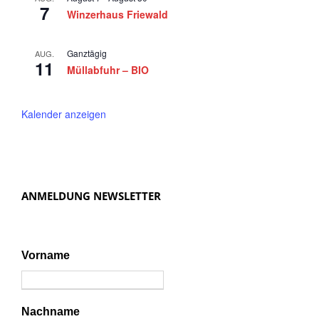
2
n
7
Winzerhaus Friewald
0
,
N
2
Ganztägig
AUG.
11
a
Müllabfuhr – BIO
5
v
i
Kalender anzeigen
g
a
t
ANMELDUNG NEWSLETTER
i
o
n
Vorname
Nachname