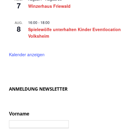
5
7
a
Winzerhaus Friewald
v
i
16:00
-
18:00
AUG.
8
Spielewölfe unterhalten Kinder Eventlocation
g
Volksheim
a
t
Kalender anzeigen
i
o
n
ANMELDUNG NEWSLETTER
Vorname