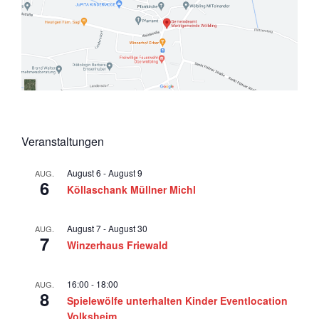
a
v
i
g
a
t
i
Veranstaltungen
o
August 6
-
August 9
AUG.
n
6
Köllaschank Müllner Michl
August 7
-
August 30
AUG.
7
Winzerhaus Friewald
16:00
-
18:00
AUG.
8
Spielewölfe unterhalten Kinder Eventlocation
Volksheim