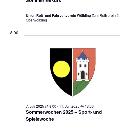
a
Sommerreitkurs
u
n
s
n
m
t
s
Union Reit- und Fahrveitverein Wölbling
Zum Reitverein 2,
a
w
s
Oberwölbling
t
l
ä
a
t
t
8:00
h
l
u
a
l
n
t
e
l
g
u
n
A
t
n
.
n
u
g
s
i
e
n
c
n
g
h
S
t
e
7. Juli 2025 @ 8:00
-
11. Juli 2025 @ 13:00
u
e
Sommerwochen 2025 – Sport- und
n
n
c
Spielewoche
-
f
h
N