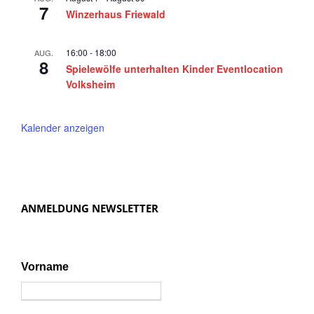
5
n
7
Winzerhaus Friewald
,
N
16:00
-
18:00
AUG.
8
a
Spielewölfe unterhalten Kinder Eventlocation
Volksheim
v
i
Kalender anzeigen
g
a
t
i
ANMELDUNG NEWSLETTER
o
n
Vorname