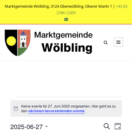
Marktgemeinde Wölbling, 3124 Oberwölbling, Oberer Markt 1 |
+43 (0)
2786 /2309
V
Keine events für 27. Juni 2025 vorgesehen. Hier geht es zu
e
N
den
nächsten bevorstehenden events
.
o
t
r
V
V
2025-06-27
i
S
T
c