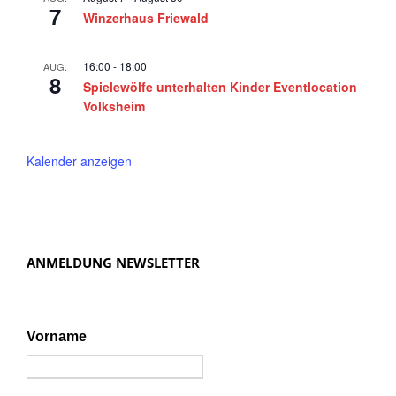
5
n
7
Winzerhaus Friewald
,
N
16:00
-
18:00
AUG.
8
a
Spielewölfe unterhalten Kinder Eventlocation
Volksheim
v
i
Kalender anzeigen
g
a
t
i
ANMELDUNG NEWSLETTER
o
n
Vorname