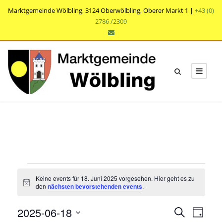
Marktgemeinde Wölbling, 3124 Oberwölbling, Oberer Markt 1 |
+43 (0)
2786 /2309
V
Keine events für 18. Juni 2025 vorgesehen. Hier geht es zu
e
N
den
nächsten bevorstehenden events
.
o
t
r
V
V
2025-06-18
i
S
T
c