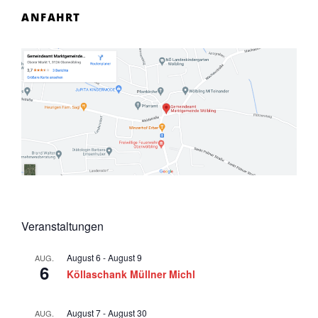
5
a
ANFAHRT
v
i
g
a
t
i
o
n
Veranstaltungen
August 6
-
August 9
AUG.
6
Köllaschank Müllner Michl
August 7
-
August 30
AUG.