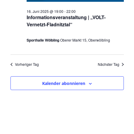
e
o
a
16. Juni 2025 @ 19:00
-
22:00
u
v
r
Informationsveranstaltung | „VOLT-
i
n
Vernetzt-Fladnitztal“
1
g
d
a
6
A
Sporthalle Wölbling
Oberer Markt 15, Oberwölbling
t
.
n
i
o
s
J
n
Vorheriger Tag
Nächster Tag
i
u
c
n
Kalender abonnieren
h
i
t
2
e
n
0
,
2
N