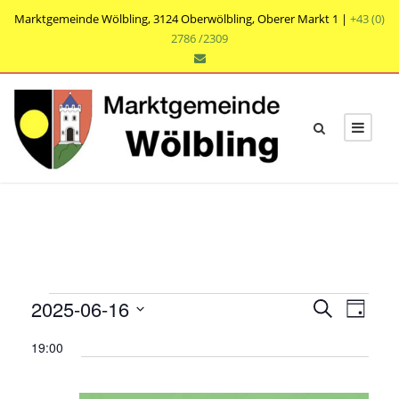
Marktgemeinde Wölbling, 3124 Oberwölbling, Oberer Markt 1 |
+43 (0)
2786 /2309
V
V
V
2025-06-16
S
T
e
u
e
e
D
a
r
c
19:00
r
g
a
r
h
a
t
a
e
n