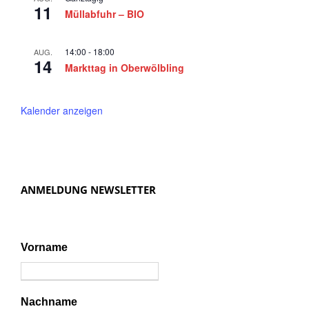
5
11
a
Müllabfuhr – BIO
v
i
14:00
-
18:00
AUG.
14
Markttag in Oberwölbling
g
a
Kalender anzeigen
t
i
o
n
ANMELDUNG NEWSLETTER
Vorname
Nachname