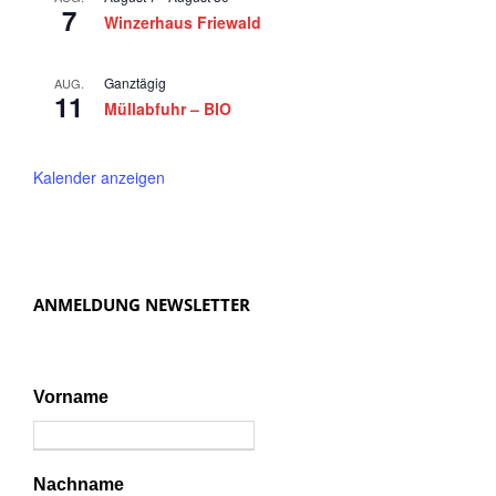
7
a
Winzerhaus Friewald
v
i
Ganztägig
AUG.
11
Müllabfuhr – BIO
g
a
Kalender anzeigen
t
i
o
n
ANMELDUNG NEWSLETTER
Vorname
Nachname