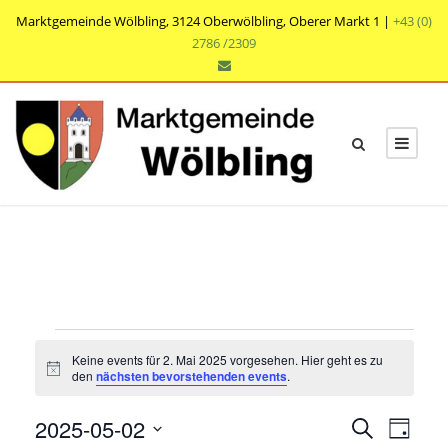
Marktgemeinde Wölbling, 3124 Oberwölbling, Oberer Markt 1 |
+43 (0)
2786 /2309
V
Keine events für 2. Mai 2025 vorgesehen. Hier geht es zu
e
N
den
nächsten bevorstehenden events
.
o
t
r
V
V
2025-05-02
i
S
T
c