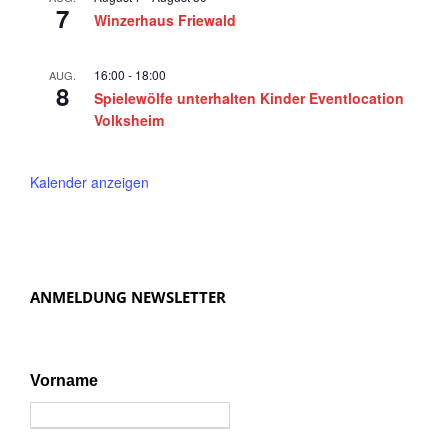
n
7
Winzerhaus Friewald
,
N
16:00
-
18:00
AUG.
8
a
Spielewölfe unterhalten Kinder Eventlocation
Volksheim
v
i
Kalender anzeigen
g
a
t
i
ANMELDUNG NEWSLETTER
o
n
Vorname