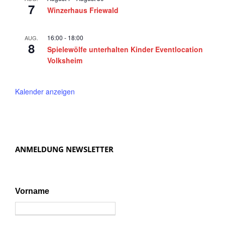
2
n
7
Winzerhaus Friewald
5
,
N
16:00
-
18:00
AUG.
8
a
Spielewölfe unterhalten Kinder Eventlocation
Volksheim
v
i
Kalender anzeigen
g
a
t
i
ANMELDUNG NEWSLETTER
o
n
Vorname