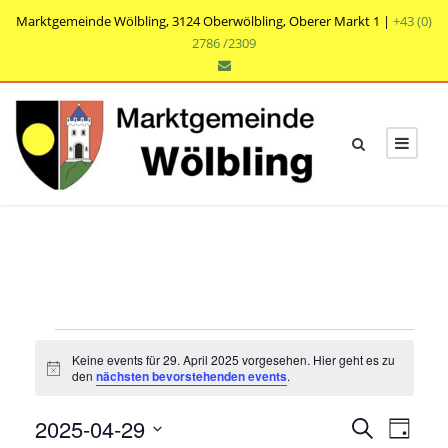
Marktgemeinde Wölbling, 3124 Oberwölbling, Oberer Markt 1 |
+43 (0)
2786 /2309
V
Keine events für 29. April 2025 vorgesehen. Hier geht es zu
e
N
den
nächsten bevorstehenden events
.
o
t
r
V
V
2025-04-29
i
S
T
c