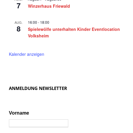
2
n
7
Winzerhaus Friewald
5
,
N
16:00
-
18:00
AUG.
8
a
Spielewölfe unterhalten Kinder Eventlocation
Volksheim
v
i
Kalender anzeigen
g
a
t
i
ANMELDUNG NEWSLETTER
o
n
Vorname