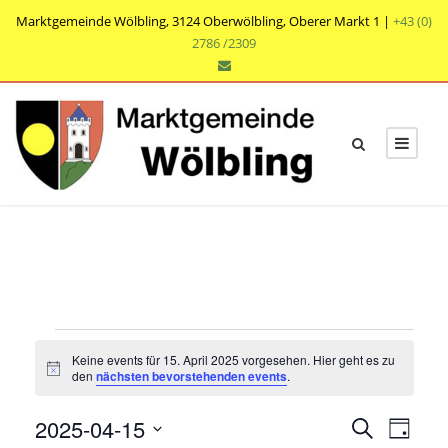
Marktgemeinde Wölbling, 3124 Oberwölbling, Oberer Markt 1 |
+43 (0)
2786 /2309
V
Keine events für 15. April 2025 vorgesehen. Hier geht es zu
e
N
den
nächsten bevorstehenden events
.
o
t
r
V
V
2025-04-15
i
S
T
c