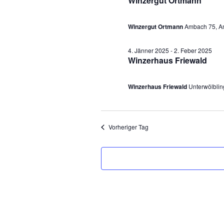
Winzergut Ortmann
a
u
m
Winzergut Ortmann
Ambach 75, 
n
w
s
4. Jänner 2025
-
2. Feber 2025
ä
Winzerhaus Friewald
h
t
l
Winzerhaus Friewald
Unterwölblin
a
e
l
n
Vorheriger Tag
.
t
u
n
g
e