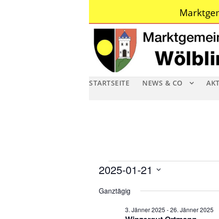
Marktgem
STARTSEITE
NEWS & CO
AK
V
2025-01-21
D
e
Ganztägig
a
r
3. Jänner 2025
-
26. Jänner 2025
t