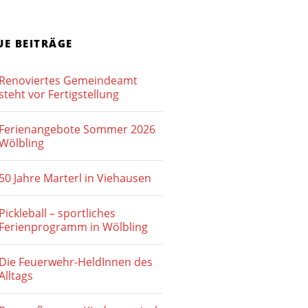
t
u
e
c
UE BEITRÄGE
n
h
-
Renoviertes Gemeindeamt
e
N
steht vor Fertigstellung
u
a
Ferienangebote Sommer 2026
v
n
Wölbling
i
d
g
50 Jahre Marterl in Viehausen
A
a
n
Pickleball – sportliches
t
Ferienprogramm in Wölbling
s
i
o
i
Die Feuerwehr-HeldInnen des
Alltags
n
c