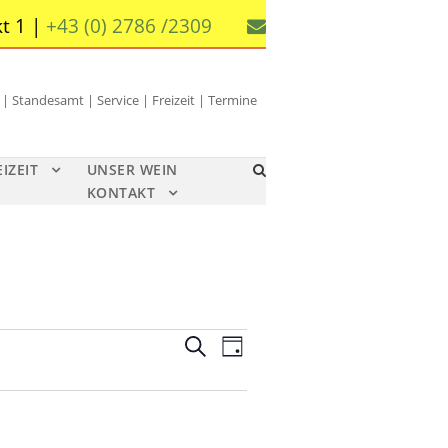
t 1 |
+43 (0) 2786 /2309
 Standesamt | Service | Freizeit | Termine
EIZEIT
UNSER WEIN
KONTAKT
V
V
S
T
u
e
e
a
c
g
r
r
h
a
e