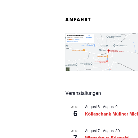
n
ANFAHRT
f
o
r
2
1
.
Veranstaltungen
J
August 6
-
August 9
AUG.
6
ä
Köllaschank Müllner Mic
n
August 7
-
August 30
AUG.
7
Winzerhaus Friewald