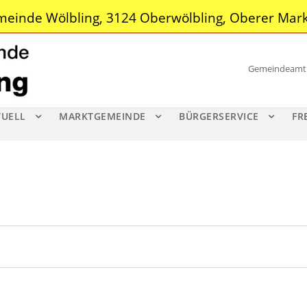
einde Wölbling, 3124 Oberwölbling, Oberer Mark
Gemeindeamt |
TUELL
MARKTGEMEINDE
BÜRGERSERVICE
FR