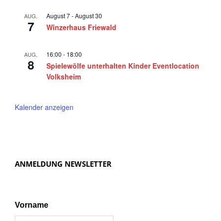
0
a
August 7
-
August 30
AUG.
2
v
7
Winzerhaus Friewald
5
i
g
16:00
-
18:00
AUG.
8
Spielewölfe unterhalten Kinder Eventlocation
a
Volksheim
t
i
Kalender anzeigen
o
n
ANMELDUNG NEWSLETTER
Vorname