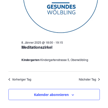
e
o
a
u
v
r
i
n
8
g
d
a
.
A
t
J
n
i
8. Jänner 2025 @ 18:00
-
19:15
o
s
Meditationszirkel
ä
n
i
n
Kindergarten
Kindergartenstrasse 5, Oberwölbling
c
n
h
e
t
Vorheriger Tag
Nächster Tag
r
e
n
2
Kalender abonnieren
,
0
N