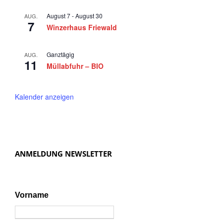
2
a
August 7
-
August 30
AUG.
5
v
7
Winzerhaus Friewald
i
g
Ganztägig
AUG.
11
Müllabfuhr – BIO
a
t
Kalender anzeigen
i
o
n
ANMELDUNG NEWSLETTER
Vorname