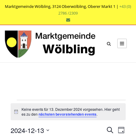
Marktgemeinde Wölbling, 3124 Oberwölbling, Oberer Markt 1 |
+43 (0)
2786 /2309
V
Keine events für 13. Dezember 2024 vorgesehen. Hier geht
e
N
es zu den
nächsten bevorstehenden events
.
o
t
r
V
V
2024-12-13
i
S
T
c