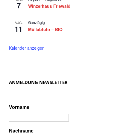
r
n
7
Winzerhaus Friewald
2
,
N
0
Ganztägig
AUG.
11
a
Müllabfuhr – BIO
2
v
4
i
Kalender anzeigen
g
a
t
ANMELDUNG NEWSLETTER
i
o
n
Vorname
Nachname