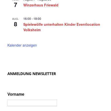
2
n
7
Winzerhaus Friewald
0
,
N
2
16:00
-
18:00
AUG.
8
a
Spielewölfe unterhalten Kinder Eventlocation
4
Volksheim
v
i
Kalender anzeigen
g
a
t
i
ANMELDUNG NEWSLETTER
o
n
Vorname