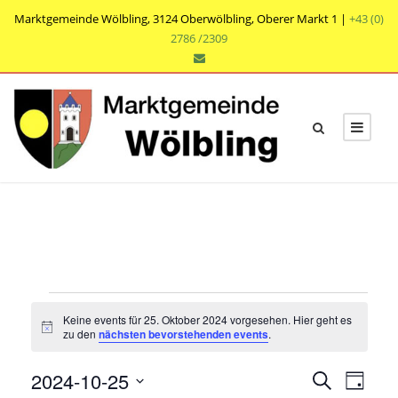
Marktgemeinde Wölbling, 3124 Oberwölbling, Oberer Markt 1 |
+43 (0)
2786 /2309
V
Keine events für 25. Oktober 2024 vorgesehen. Hier geht es
e
N
zu den
nächsten bevorstehenden events
.
o
t
r
V
V
2024-10-25
i
S
T
c