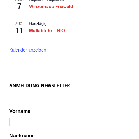
e
n
7
Winzerhaus Friewald
r
,
N
2
Ganztägig
AUG.
11
a
Müllabfuhr – BIO
0
v
2
i
Kalender anzeigen
4
g
a
t
ANMELDUNG NEWSLETTER
i
o
n
Vorname
Nachname