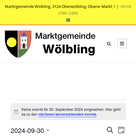
Marktgemeinde Wölbling, 3124 Oberwölbling, Oberer Markt 1 |
+43 (0)
2786 /2309
V
Keine events für 30. September 2024 vorgesehen. Hier geht
e
N
es zu den
nächsten bevorstehenden events
.
o
t
r
V
V
2024-09-30
i
S
T
c