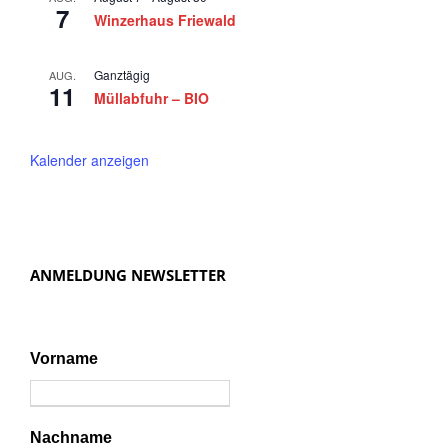
e
n
7
Winzerhaus Friewald
r
,
N
2
Ganztägig
AUG.
11
a
Müllabfuhr – BIO
0
v
2
i
Kalender anzeigen
4
g
a
t
ANMELDUNG NEWSLETTER
i
o
n
Vorname
Nachname