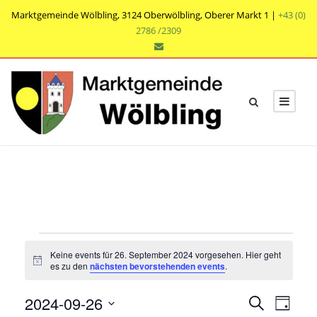
Marktgemeinde Wölbling, 3124 Oberwölbling, Oberer Markt 1 |
+43 (0)
2786 /2309
V
Keine events für 26. September 2024 vorgesehen. Hier geht
e
N
es zu den
nächsten bevorstehenden events
.
o
t
r
V
V
2024-09-26
i
S
T
c