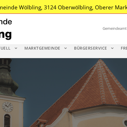
einde Wölbling, 3124 Oberwölbling, Oberer Mark
Gemeindeamt |
TUELL
MARKTGEMEINDE
BÜRGERSERVICE
FR