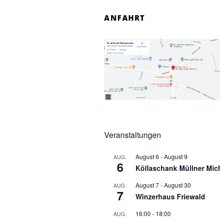
ANFAHRT
Veranstaltungen
August 6
-
August 9
AUG.
6
Köllaschank Müllner Mic
August 7
-
August 30
AUG.
7
Winzerhaus Friewald
16:00
-
18:00
AUG.