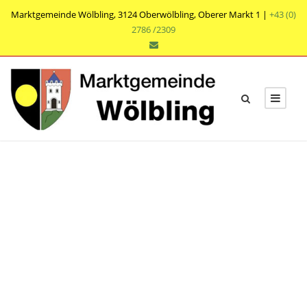
Marktgemeinde Wölbling, 3124 Oberwölbling, Oberer Markt 1 |
+43 (0)
2786 /2309