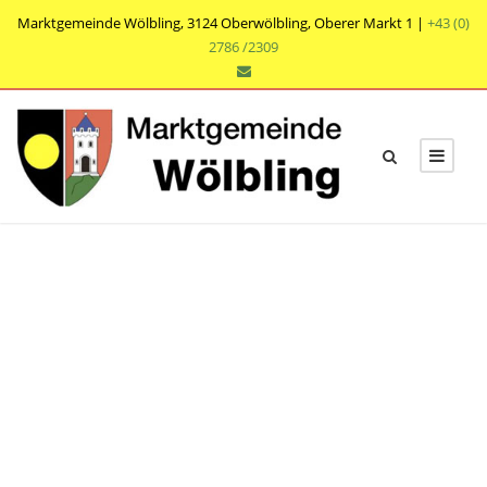
Marktgemeinde Wölbling, 3124 Oberwölbling, Oberer Markt 1 |
+43 (0)
2786 /2309