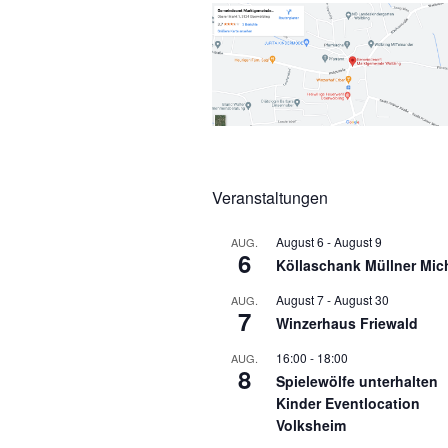
Veranstaltungen
August 6
-
August 9
AUG.
6
Köllaschank Müllner Mic
August 7
-
August 30
AUG.
7
Winzerhaus Friewald
16:00
-
18:00
AUG.
8
Spielewölfe unterhalten
Kinder Eventlocation
Volksheim