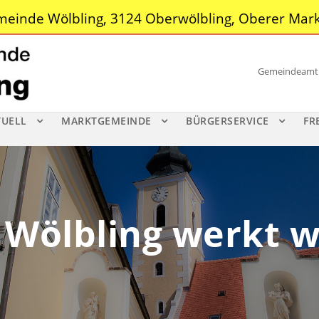
einde Wölbling, 3124 Oberwölbling, Oberer Mark
Gemeindeamt |
TUELL
MARKTGEMEINDE
BÜRGERSERVICE
FR
Wölbling werkt w